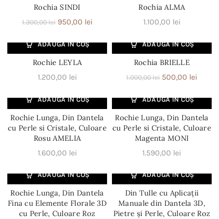
950,00 lei.
fost:
450,00 
Rochia SINDI
Rochia ALMA
790,00 lei.
Prețul
Prețul
950,00
lei
1.100,00
lei
1.300,00
lei
inițial
curent
ADAUGĂ ÎN COȘ
ADAUGĂ ÎN COȘ
a
este:
-50%
fost:
950,00 lei.
Rochie LEYLA
Rochia BRIELLE
1.300,00 lei.
Prețul
Prețul
1.200,00
lei
500,00
lei
1.000,00
lei
inițial
curen
ADAUGĂ ÎN COȘ
ADAUGĂ ÎN COȘ
a
este:
fost:
500,00
Rochie Lunga, Din Dantela
Rochie Lunga, Din Dantela
1.000,00 lei.
cu Perle si Cristale, Culoare
cu Perle si Cristale, Culoare
Rosu AMELIA
Magenta MONI
1.600,00
lei
1.590,00
lei
ADAUGĂ ÎN COȘ
ADAUGĂ ÎN COȘ
Rochie Lunga, Din Dantela
Din Tulle cu Aplicații
Fina cu Elemente Florale 3D
Manuale din Dantela 3D,
cu Perle, Culoare Roz
Pietre și Perle, Culoare Roz