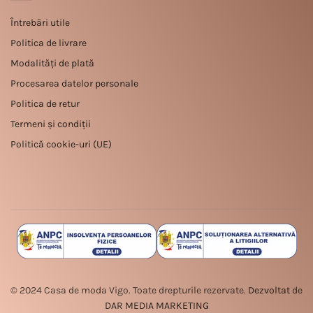
Întrebări utile
Politica de livrare
Modalități de plată
Procesarea datelor personale
Politica de retur
Termeni și condiții
Politică cookie-uri (UE)
© 2024 Casa de moda Vigo. Toate drepturile rezervate.
Dezvoltat
de
DAR MEDIA MARKETING