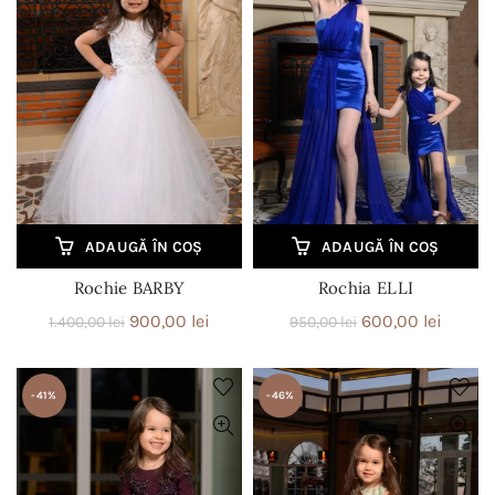
ADAUGĂ ÎN COȘ
ADAUGĂ ÎN COȘ
Rochie BARBY
Rochia ELLI
Prețul
Prețul
Prețul
Prețul
900,00
lei
600,00
lei
1.400,00
lei
950,00
lei
inițial
curent
inițial
curent
a
este:
a
este:
-41%
-46%
fost:
900,00 lei.
fost:
600,00 
1.400,00 lei.
950,00 lei.