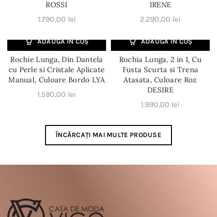
ROSSI
IRENE
1.790,00
lei
2.290,00
lei
ADAUGĂ ÎN COȘ
ADAUGĂ ÎN COȘ
Rochie Lunga, Din Dantela
Rochia Lunga, 2 in 1, Cu
cu Perle si Cristale Aplicate
Fusta Scurta si Trena
Manual, Culoare Bordo LYA
Atasata, Culoare Roz
DESIRE
1.590,00
lei
1.990,00
lei
ÎNCĂRCAȚI MAI MULTE PRODUSE