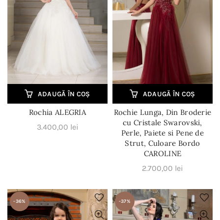
i.
ADAUGĂ ÎN COȘ
ADAUGĂ ÎN COȘ
Rochia ALEGRIA
Rochie Lunga, Din Broderie
cu Cristale Swarovski,
3.400,00
lei
Perle, Paiete si Pene de
Strut, Culoare Bordo
CAROLINE
2.700,00
lei
-36%
-37%