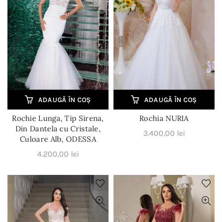
i.
.
ADAUGĂ ÎN COȘ
ADAUGĂ ÎN COȘ
Rochie Lunga, Tip Sirena,
Rochia NURIA
Din Dantela cu Cristale,
3.400,00
lei
.
Culoare Alb, ODESSA
4.200,00
lei