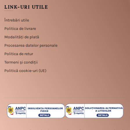
LINK-URI UTILE
Întrebări utile
Politica de livrare
Modalități de plată
Procesarea datelor personale
Politica de retur
Termeni și condiții
Politică cookie-uri (UE)