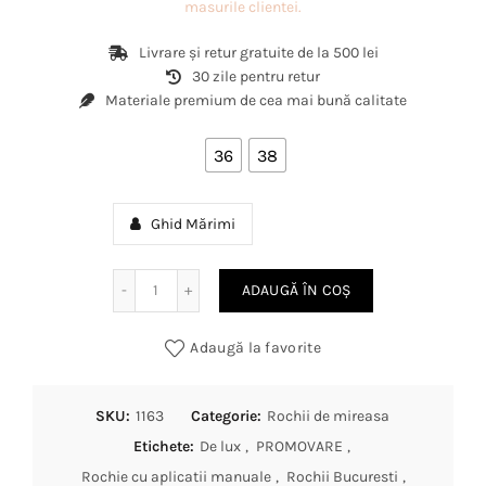
masurile clientei.
Livrare și retur gratuite de la 500 lei
30 zile pentru retur
Materiale premium de cea mai bună calitate
36
38
Ghid Mărimi
Cantitate Rochie Lunga, Tip Sirena, Din Dantela c
ADAUGĂ ÎN COȘ
Adaugă la favorite
SKU:
1163
Categorie:
Rochii de mireasa
Etichete:
De lux
,
PROMOVARE
,
Rochie cu aplicatii manuale
,
Rochii Bucuresti
,